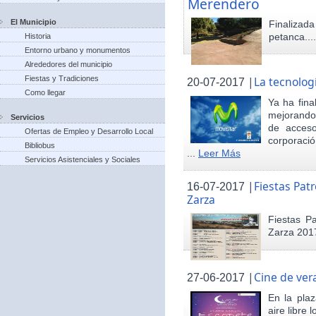
Merendero
El Municipio
Finaliza
petanca...
Historia
Entorno urbano y monumentos
Alrededores del municipio
Fiestas y Tradiciones
|
La tecnolog
20-07-2017
Como llegar
Ya ha fina
mejorando 
Servicios
de acceso
Ofertas de Empleo y Desarrollo Local
corporació
Bibliobus
...
Leer Más
Servicios Asistenciales y Sociales
|
Fiestas Pat
16-07-2017
Zarza
Fiestas P
Zarza 201
|
Cine de ver
27-06-2017
En la pla
aire libre 