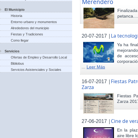
Merendero
El Municipio
Finaliza
petanca...
Historia
Entorno urbano y monumentos
Alrededores del municipio
Fiestas y Tradiciones
|
La tecnolog
20-07-2017
Como llegar
Ya ha fina
mejorando 
Servicios
de acceso
Ofertas de Empleo y Desarrollo Local
corporació
Bibliobus
...
Leer Más
Servicios Asistenciales y Sociales
|
Fiestas Pat
16-07-2017
Zarza
Fiestas P
Zarza 201
|
Cine de ver
27-06-2017
En la pla
aire libre 