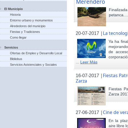
Merendero
El Municipio
Finaliza
petanca...
Historia
Entorno urbano y monumentos
Alrededores del municipio
Fiestas y Tradiciones
|
La tecnolog
20-07-2017
Como llegar
Ya ha fina
mejorando 
Servicios
de acceso
Ofertas de Empleo y Desarrollo Local
corporació
Bibliobus
...
Leer Más
Servicios Asistenciales y Sociales
|
Fiestas Pat
16-07-2017
Zarza
Fiestas P
Zarza 201
|
Cine de ver
27-06-2017
En la pla
aire libre 