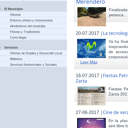
Merendero
El Municipio
Finaliza
petanca...
Historia
Entorno urbano y monumentos
Alrededores del municipio
Fiestas y Tradiciones
|
La tecnolog
20-07-2017
Como llegar
Ya ha fina
mejorando 
Servicios
de acceso
Ofertas de Empleo y Desarrollo Local
corporació
Bibliobus
...
Leer Más
Servicios Asistenciales y Sociales
|
Fiestas Pat
16-07-2017
Zarza
Fiestas P
Zarza 201
|
Cine de ver
27-06-2017
En la pla
aire libre 