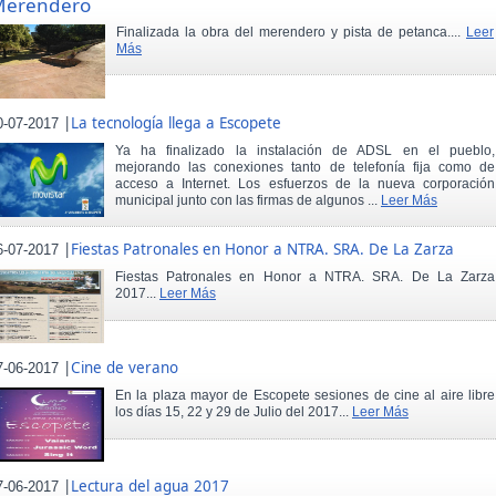
Merendero
Finalizada la obra del merendero y pista de petanca....
Leer
Más
|
La tecnología llega a Escopete
0-07-2017
Ya ha finalizado la instalación de ADSL en el pueblo,
mejorando las conexiones tanto de telefonía fija como de
acceso a Internet. Los esfuerzos de la nueva corporación
municipal junto con las firmas de algunos ...
Leer Más
|
Fiestas Patronales en Honor a NTRA. SRA. De La Zarza
6-07-2017
Fiestas Patronales en Honor a NTRA. SRA. De La Zarza
2017...
Leer Más
|
Cine de verano
7-06-2017
En la plaza mayor de Escopete sesiones de cine al aire libre
los días 15, 22 y 29 de Julio del 2017...
Leer Más
|
Lectura del agua 2017
7-06-2017