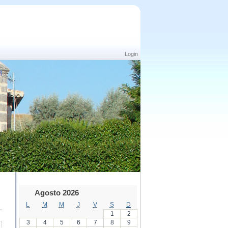
Login
Agosto 2026
L
M
M
J
V
S
D
1
2
3
4
5
6
7
8
9