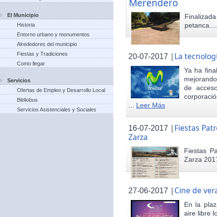
Merendero
El Municipio
Finaliza
petanca...
Historia
Entorno urbano y monumentos
Alrededores del municipio
Fiestas y Tradiciones
|
La tecnolog
20-07-2017
Como llegar
Ya ha fina
mejorando 
Servicios
de acceso
Ofertas de Empleo y Desarrollo Local
corporació
Bibliobus
...
Leer Más
Servicios Asistenciales y Sociales
|
Fiestas Pat
16-07-2017
Zarza
Fiestas P
Zarza 201
|
Cine de ver
27-06-2017
En la pla
aire libre 