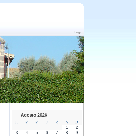
Login
Agosto 2026
L
M
M
J
V
S
D
1
2
3
4
5
6
7
8
9