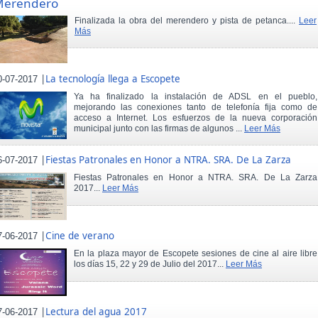
Merendero
Finalizada la obra del merendero y pista de petanca....
Leer
Más
|
La tecnología llega a Escopete
0-07-2017
Ya ha finalizado la instalación de ADSL en el pueblo,
mejorando las conexiones tanto de telefonía fija como de
acceso a Internet. Los esfuerzos de la nueva corporación
municipal junto con las firmas de algunos ...
Leer Más
|
Fiestas Patronales en Honor a NTRA. SRA. De La Zarza
6-07-2017
Fiestas Patronales en Honor a NTRA. SRA. De La Zarza
2017...
Leer Más
|
Cine de verano
7-06-2017
En la plaza mayor de Escopete sesiones de cine al aire libre
los días 15, 22 y 29 de Julio del 2017...
Leer Más
|
Lectura del agua 2017
7-06-2017