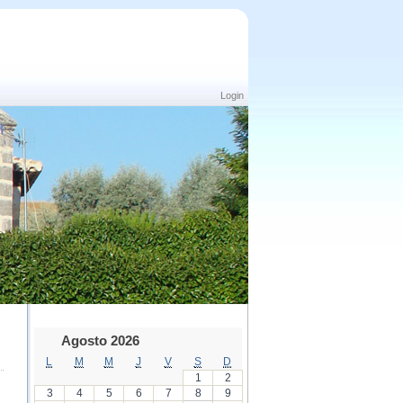
Login
Agosto 2026
L
M
M
J
V
S
D
1
2
3
4
5
6
7
8
9