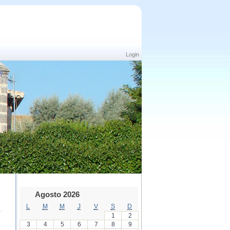
Login
Agosto 2026
L
M
M
J
V
S
D
1
2
3
4
5
6
7
8
9