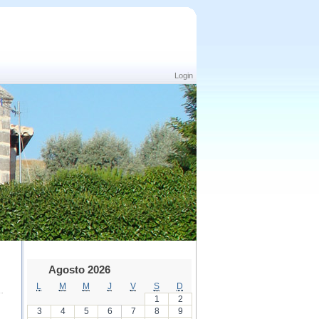
Login
Agosto 2026
L
M
M
J
V
S
D
1
2
3
4
5
6
7
8
9