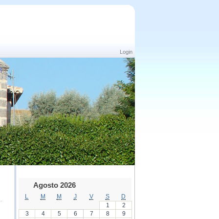
Login
Agosto 2026
L
M
M
J
V
S
D
1
2
3
4
5
6
7
8
9