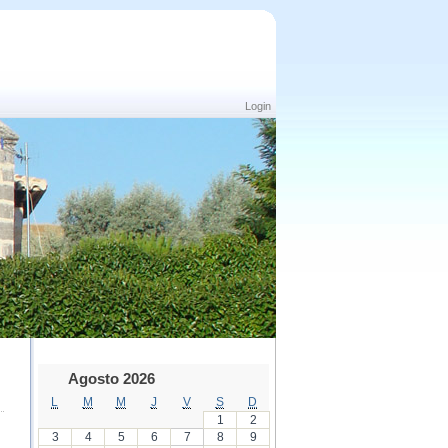
Login
Agosto 2026
L
M
M
J
V
S
D
1
2
3
4
5
6
7
8
9