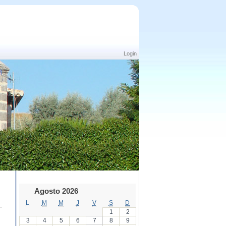
Login
Agosto 2026
L
M
M
J
V
S
D
1
2
3
4
5
6
7
8
9