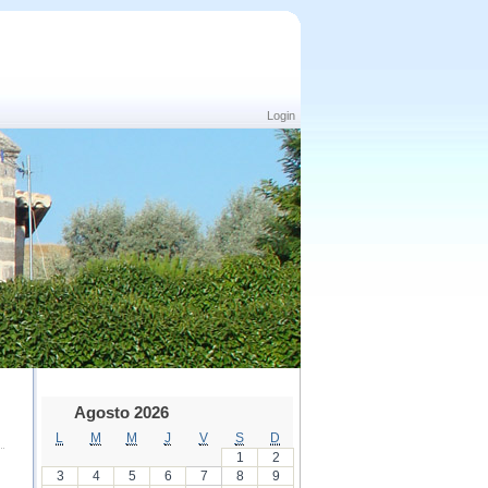
Login
Agosto 2026
L
M
M
J
V
S
D
1
2
3
4
5
6
7
8
9