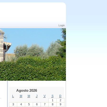
Login
Agosto 2026
L
M
M
J
V
S
D
1
2
3
4
5
6
7
8
9