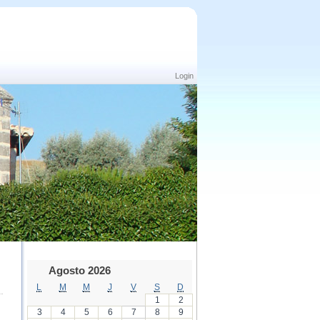
Login
Agosto 2026
L
M
M
J
V
S
D
1
2
3
4
5
6
7
8
9