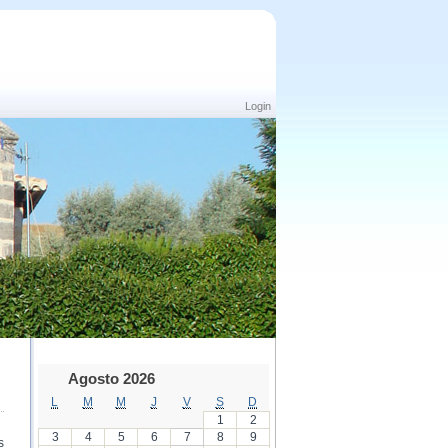
Login
Agosto 2026
L
M
M
J
V
S
D
1
2
3
4
5
6
7
8
9
s