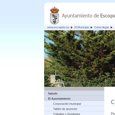
www.escopete.es
El Municipio
Como llegar
Saludo
El Ayuntamiento
C
Corporación municipal
Tablón de anuncios
Pa
Trámites y Gestiones