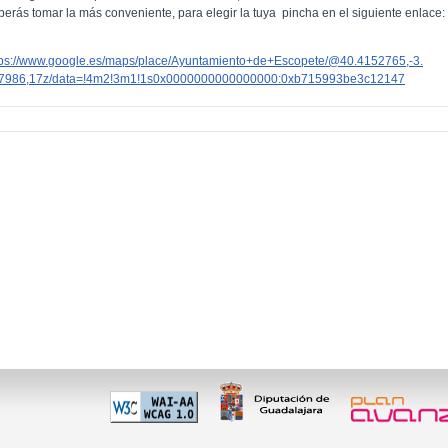
berás tomar la más conveniente, para elegir la tuya pincha en el siguiente enlace:
tps://www.google.es/maps/place/Ayuntamiento+de+Escopete/@40.4152765,-3.
7986,17z/data=!4m2!3m1!1s0x0000000000000000:0xb715993be3c12147