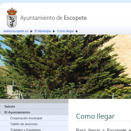
www.escopete.es
El Municipio
Como llegar
Saludo
El Ayuntamiento
Como llegar
Corporación municipal
Tablón de anuncios
Trámites y Gestiones
Para llegar a Escopete e