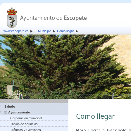
www.escopete.es
El Municipio
Como llegar
Saludo
El Ayuntamiento
Como llegar
Corporación municipal
Tablón de anuncios
Trámites y Gestiones
Para llegar a Escopete e