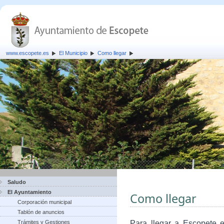
www.escopete.es
El Municipio
Como llegar
Saludo
El Ayuntamiento
Como llegar
Corporación municipal
Tablón de anuncios
Trámites y Gestiones
Para llegar a Escopete e