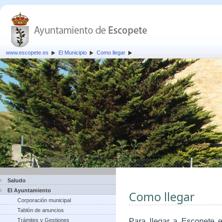
www.escopete.es
El Municipio
Como llegar
Saludo
El Ayuntamiento
Como llegar
Corporación municipal
Tablón de anuncios
Trámites y Gestiones
Para llegar a Escopete e