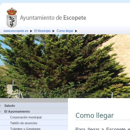
www.escopete.es
El Municipio
Como llegar
Saludo
El Ayuntamiento
Como llegar
Corporación municipal
Tablón de anuncios
Trámites y Gestiones
Para llegar a Escopete e