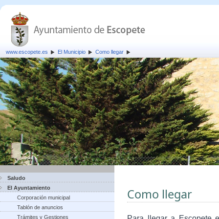
www.escopete.es
El Municipio
Como llegar
Saludo
El Ayuntamiento
Como llegar
Corporación municipal
Tablón de anuncios
Trámites y Gestiones
Para llegar a Escopete e