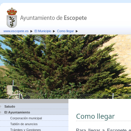
www.escopete.es
El Municipio
Como llegar
Saludo
El Ayuntamiento
Como llegar
Corporación municipal
Tablón de anuncios
Trámites y Gestiones
Para llegar a Escopete e