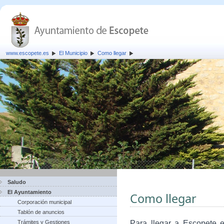
www.escopete.es
El Municipio
Como llegar
Saludo
El Ayuntamiento
Como llegar
Corporación municipal
Tablón de anuncios
Trámites y Gestiones
Para llegar a Escopete e