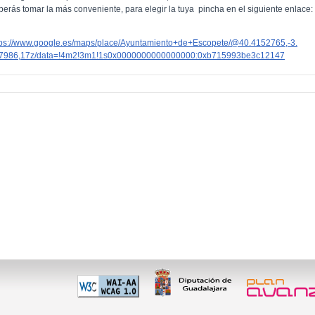
berás tomar la más conveniente, para elegir la tuya pincha en el siguiente enlace:
tps://www.google.es/maps/place/Ayuntamiento+de+Escopete/@40.4152765,-3.
7986,17z/data=!4m2!3m1!1s0x0000000000000000:0xb715993be3c12147