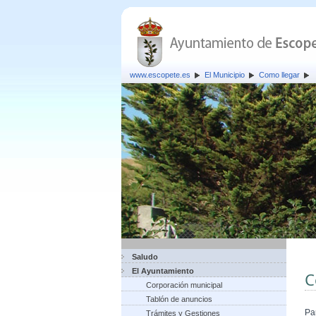
www.escopete.es
El Municipio
Como llegar
Saludo
El Ayuntamiento
C
Corporación municipal
Tablón de anuncios
Pa
Trámites y Gestiones