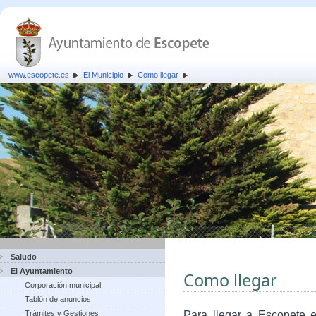
www.escopete.es
El Municipio
Como llegar
Saludo
El Ayuntamiento
Como llegar
Corporación municipal
Tablón de anuncios
Trámites y Gestiones
Para llegar a Escopete e