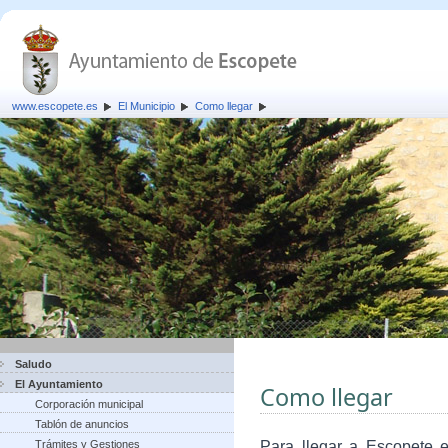
www.escopete.es
El Municipio
Como llegar
Saludo
El Ayuntamiento
Como llegar
Corporación municipal
Tablón de anuncios
Trámites y Gestiones
Para llegar a Escopete e