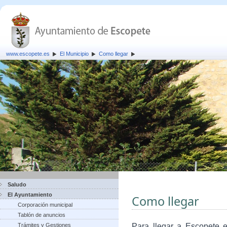
www.escopete.es
El Municipio
Como llegar
Saludo
El Ayuntamiento
Como llegar
Corporación municipal
Tablón de anuncios
Trámites y Gestiones
Para llegar a Escopete e