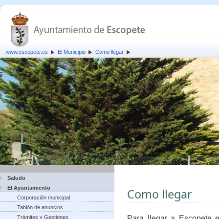
www.escopete.es
El Municipio
Como llegar
Saludo
El Ayuntamiento
Como llegar
Corporación municipal
Tablón de anuncios
Trámites y Gestiones
Para llegar a Escopete e