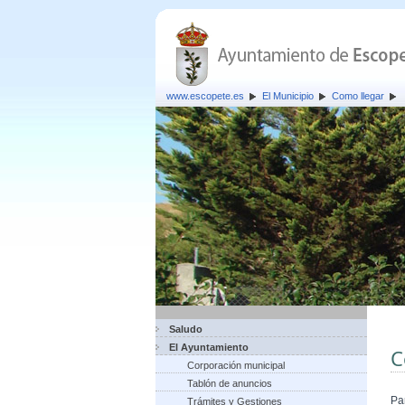
www.escopete.es
El Municipio
Como llegar
Saludo
El Ayuntamiento
C
Corporación municipal
Tablón de anuncios
Pa
Trámites y Gestiones