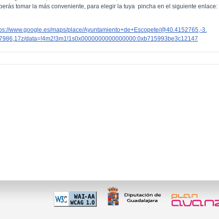
berás tomar la más conveniente, para elegir la tuya pincha en el siguiente enlace:
tps://www.google.es/maps/place/Ayuntamiento+de+Escopete/@40.4152765,-3.
7986,17z/data=!4m2!3m1!1s0x0000000000000000:0xb715993be3c12147