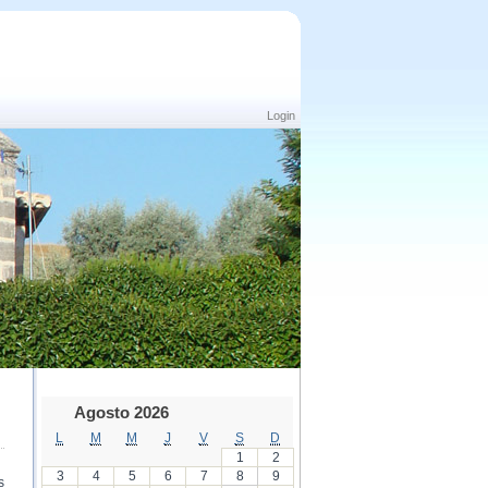
Login
Agosto 2026
L
M
M
J
V
S
D
1
2
3
4
5
6
7
8
9
s