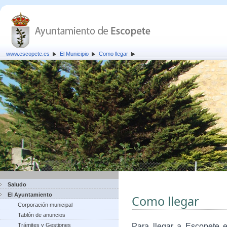
www.escopete.es
El Municipio
Como llegar
Saludo
El Ayuntamiento
Como llegar
Corporación municipal
Tablón de anuncios
Trámites y Gestiones
Para llegar a Escopete e