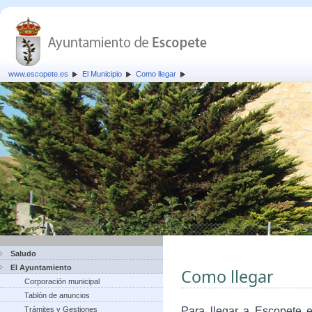
www.escopete.es
El Municipio
Como llegar
Saludo
El Ayuntamiento
Como llegar
Corporación municipal
Tablón de anuncios
Trámites y Gestiones
Para llegar a Escopete e