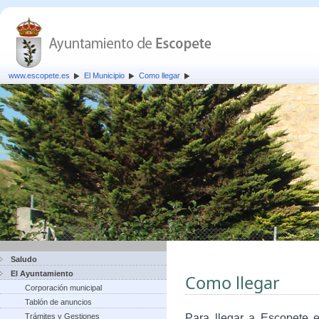
www.escopete.es
El Municipio
Como llegar
Saludo
El Ayuntamiento
Como llegar
Corporación municipal
Tablón de anuncios
Trámites y Gestiones
Para llegar a Escopete e