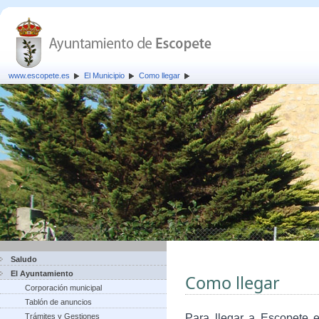
www.escopete.es
El Municipio
Como llegar
Saludo
El Ayuntamiento
Como llegar
Corporación municipal
Tablón de anuncios
Trámites y Gestiones
Para llegar a Escopete e