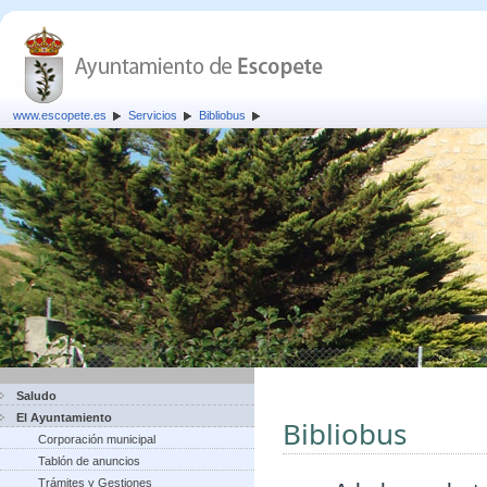
www.escopete.es
Servicios
Bibliobus
Saludo
El Ayuntamiento
Bibliobus
Corporación municipal
Tablón de anuncios
Trámites y Gestiones