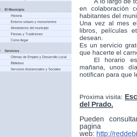
A lo largo de t
en colaboración 
El Municipio
habitantes del munic
Historia
Una vez al mes el
Entorno urbano y monumentos
Alrededores del municipio
libros, películas
Fiestas y Tradiciones
desean.
Como llegar
Es un servicio grat
Servicios
que hacerte el carne
Ofertas de Empleo y Desarrollo Local
El horario e
Bibliobus
mañana, unos día
Servicios Asistenciales y Sociales
notifican para que 
Esc
Proxima visita:
del Prado.
Pueden consulta
pagina
web:
http://reddeb