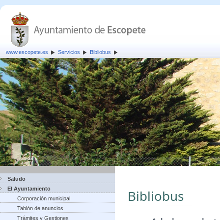
www.escopete.es
Servicios
Bibliobus
Saludo
El Ayuntamiento
Bibliobus
Corporación municipal
Tablón de anuncios
Trámites y Gestiones