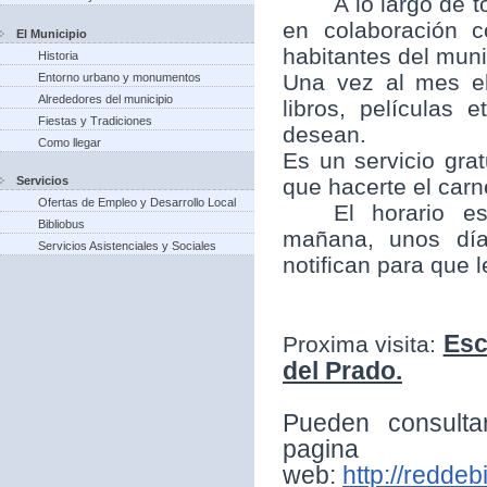
A lo largo de t
en colaboración 
El Municipio
habitantes del munic
Historia
Una vez al mes el
Entorno urbano y monumentos
Alrededores del municipio
libros, películas
Fiestas y Tradiciones
desean.
Como llegar
Es un servicio grat
Servicios
que hacerte el carne
Ofertas de Empleo y Desarrollo Local
El horario e
Bibliobus
mañana, unos día
Servicios Asistenciales y Sociales
notifican para que 
Esc
Proxima visita:
del Prado.
Pueden consulta
pagina
web:
http://reddeb