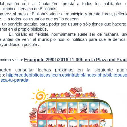
laboración con la Diputación presta a todos los habitantes d
nicipio el servicio de Bibliobús.
a vez al mes el Bibliobús viene al municipio y presta libros, películ
c.… a todos los usuarios que así lo desean.
 un servicio gratuito, para poder ser usuario sólo tienes que hacerte
rnet en el propio bibliobús.
El horario es flexible, normalmente suele ser de mañana, un
a antes de venir al municipio nos lo notifican para que le demos 
yor difusión posible .
Escopete 29/01/2018
11:00h en la Plaza del Prad
oxima visita:
ueden consultar fechas próximas en la siguiente pagi
eb:
http://reddebibliotecas.jccm.es/intrabibl/index.php/bibliobuse
sca-tu-parada