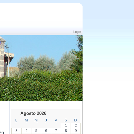
Login
Agosto 2026
L
M
M
J
V
S
D
1
2
3
4
5
6
7
8
9
en