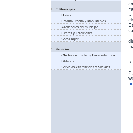
co
mu
El Municipio
Un
Historia
et
Entorno urbano y monumentos
Es
Alrededores del municipio
ca
Fiestas y Tradiciones
Como llegar
dí
ma
Servicios
Ofertas de Empleo y Desarrollo Local
Bibliobus
Pr
Servicios Asistenciales y Sociales
P
w
bu