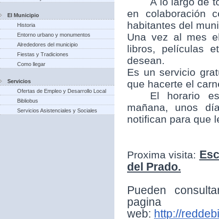
A lo largo de t
en colaboración 
El Municipio
habitantes del munic
Historia
Una vez al mes el
Entorno urbano y monumentos
Alrededores del municipio
libros, películas
Fiestas y Tradiciones
desean.
Como llegar
Es un servicio grat
Servicios
que hacerte el carne
Ofertas de Empleo y Desarrollo Local
El horario e
Bibliobus
mañana, unos día
Servicios Asistenciales y Sociales
notifican para que 
Esc
Proxima visita:
del Prado.
Pueden consulta
pagina
web:
http://reddeb