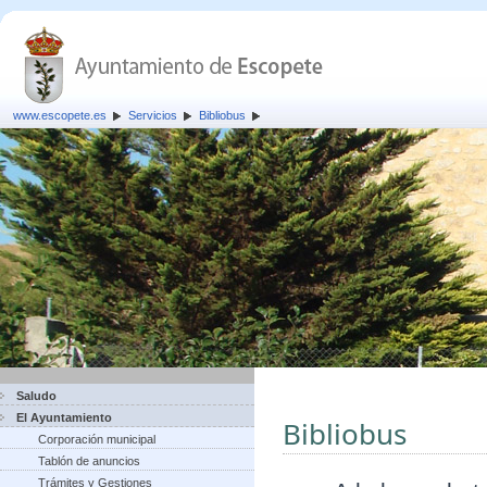
www.escopete.es
Servicios
Bibliobus
Saludo
El Ayuntamiento
Bibliobus
Corporación municipal
Tablón de anuncios
Trámites y Gestiones