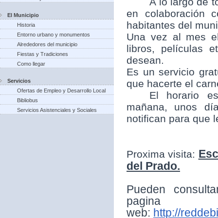
A lo largo de t
en colaboración 
El Municipio
habitantes del munic
Historia
Una vez al mes el
Entorno urbano y monumentos
Alrededores del municipio
libros, películas
Fiestas y Tradiciones
desean.
Como llegar
Es un servicio grat
Servicios
que hacerte el carne
Ofertas de Empleo y Desarrollo Local
El horario e
Bibliobus
mañana, unos día
Servicios Asistenciales y Sociales
notifican para que 
Esc
Proxima visita:
del Prado.
Pueden consulta
pagina
web:
http://reddeb