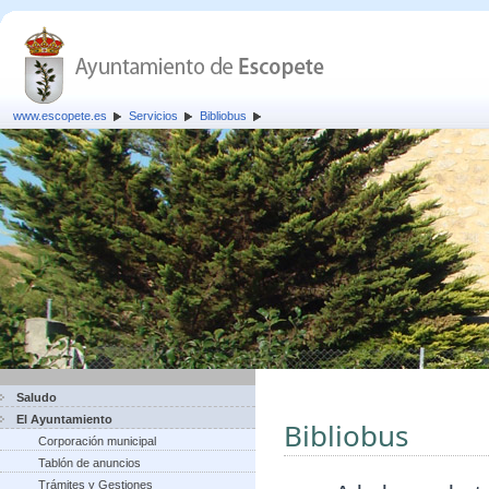
www.escopete.es
Servicios
Bibliobus
Saludo
El Ayuntamiento
Bibliobus
Corporación municipal
Tablón de anuncios
Trámites y Gestiones