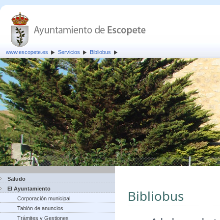
www.escopete.es
Servicios
Bibliobus
Saludo
El Ayuntamiento
Bibliobus
Corporación municipal
Tablón de anuncios
Trámites y Gestiones