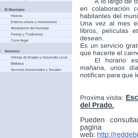
A lo largo de t
en colaboración 
El Municipio
habitantes del munic
Historia
Una vez al mes el
Entorno urbano y monumentos
Alrededores del municipio
libros, películas
Fiestas y Tradiciones
desean.
Como llegar
Es un servicio grat
Servicios
que hacerte el carne
Ofertas de Empleo y Desarrollo Local
El horario e
Bibliobus
mañana, unos día
Servicios Asistenciales y Sociales
notifican para que 
Esc
Proxima visita:
del Prado.
Pueden consulta
pagina
web:
http://reddeb