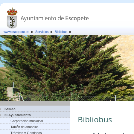
www.escopete.es
Servicios
Bibliobus
Saludo
El Ayuntamiento
Bibliobus
Corporación municipal
Tablón de anuncios
Trámites y Gestiones