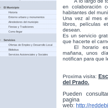
A lo largo de t
en colaboración 
El Municipio
habitantes del munic
Historia
Una vez al mes el
Entorno urbano y monumentos
Alrededores del municipio
libros, películas
Fiestas y Tradiciones
desean.
Como llegar
Es un servicio grat
Servicios
que hacerte el carne
Ofertas de Empleo y Desarrollo Local
El horario e
Bibliobus
mañana, unos día
Servicios Asistenciales y Sociales
notifican para que 
Esc
Proxima visita:
del Prado.
Pueden consulta
pagina
web:
http://reddeb