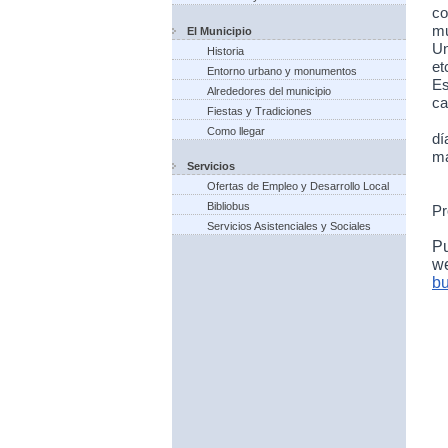
co
mu
El Municipio
Un
Historia
et
Entorno urbano y monumentos
Es
Alrededores del municipio
ca
Fiestas y Tradiciones
Como llegar
dí
ma
Servicios
Ofertas de Empleo y Desarrollo Local
Bibliobus
Pr
Servicios Asistenciales y Sociales
P
w
bu