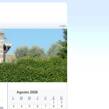
Login
Agosto 2026
L
M
M
J
V
S
D
1
2
3
4
5
6
7
8
9
en