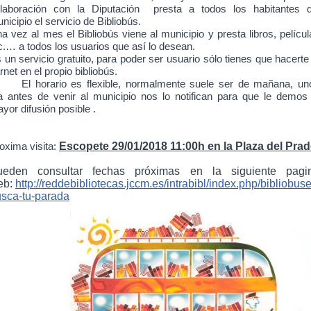
laboración con la Diputación presta a todos los habitantes d
nicipio el servicio de Bibliobús.
a vez al mes el Bibliobús viene al municipio y presta libros, películ
c.… a todos los usuarios que así lo desean.
 un servicio gratuito, para poder ser usuario sólo tienes que hacerte
rnet en el propio bibliobús.
El horario es flexible, normalmente suele ser de mañana, un
a antes de venir al municipio nos lo notifican para que le demos 
yor difusión posible .
Escopete 29/01/2018
11:00h en la Plaza del Prad
oxima visita:
ueden consultar fechas próximas en la siguiente pagi
eb:
http://reddebibliotecas.jccm.es/intrabibl/index.php/bibliobuse
sca-tu-parada