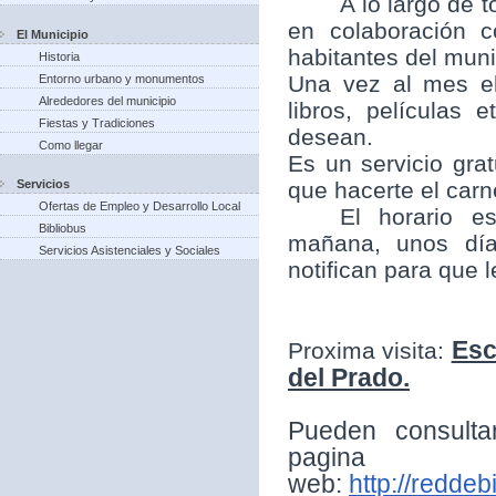
A lo largo de t
en colaboración 
El Municipio
habitantes del munic
Historia
Una vez al mes el
Entorno urbano y monumentos
Alrededores del municipio
libros, películas
Fiestas y Tradiciones
desean.
Como llegar
Es un servicio grat
Servicios
que hacerte el carne
Ofertas de Empleo y Desarrollo Local
El horario e
Bibliobus
mañana, unos día
Servicios Asistenciales y Sociales
notifican para que 
Esc
Proxima visita:
del Prado.
Pueden consulta
pagina
web:
http://reddeb