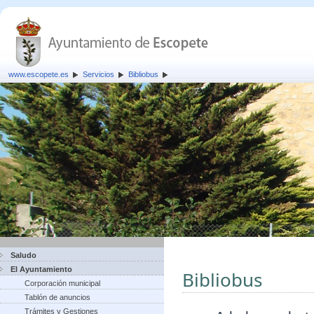
www.escopete.es
Servicios
Bibliobus
Saludo
El Ayuntamiento
Bibliobus
Corporación municipal
Tablón de anuncios
Trámites y Gestiones