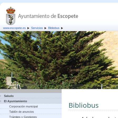
www.escopete.es
Servicios
Bibliobus
Saludo
El Ayuntamiento
Bibliobus
Corporación municipal
Tablón de anuncios
Trámites y Gestiones