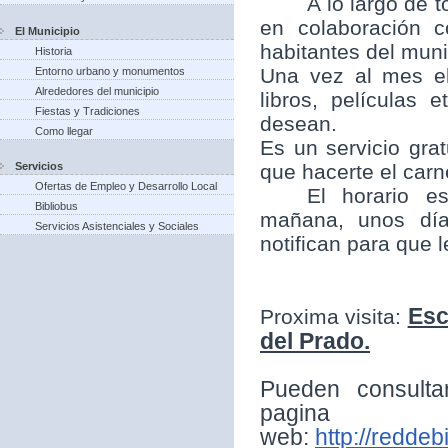
A lo largo de t
en colaboración 
El Municipio
habitantes del munic
Historia
Una vez al mes el
Entorno urbano y monumentos
Alrededores del municipio
libros, películas
Fiestas y Tradiciones
desean.
Como llegar
Es un servicio grat
Servicios
que hacerte el carne
Ofertas de Empleo y Desarrollo Local
El horario e
Bibliobus
mañana, unos día
Servicios Asistenciales y Sociales
notifican para que 
Esc
Proxima visita:
del Prado.
Pueden consulta
pagina
web:
http://reddeb