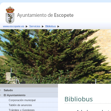
www.escopete.es
Servicios
Bibliobus
Saludo
El Ayuntamiento
Bibliobus
Corporación municipal
Tablón de anuncios
Trámites y Gestiones