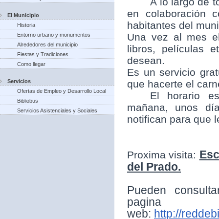
A lo largo de t
en colaboración 
El Municipio
habitantes del munic
Historia
Una vez al mes el
Entorno urbano y monumentos
Alrededores del municipio
libros, películas
Fiestas y Tradiciones
desean.
Como llegar
Es un servicio grat
Servicios
que hacerte el carne
Ofertas de Empleo y Desarrollo Local
El horario e
Bibliobus
mañana, unos día
Servicios Asistenciales y Sociales
notifican para que 
Esc
Proxima visita:
del Prado.
Pueden consulta
pagina
web:
http://reddeb