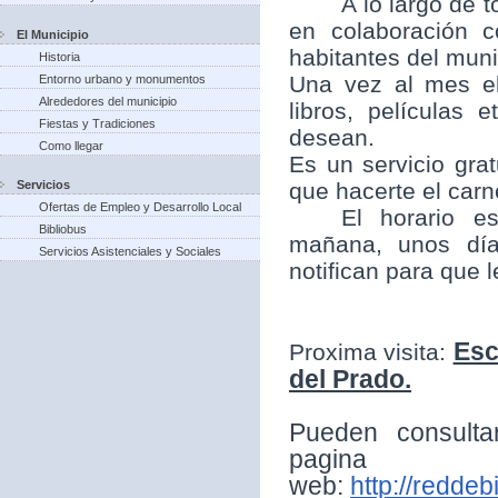
A lo largo de t
en colaboración 
El Municipio
habitantes del munic
Historia
Una vez al mes el
Entorno urbano y monumentos
Alrededores del municipio
libros, películas
Fiestas y Tradiciones
desean.
Como llegar
Es un servicio grat
Servicios
que hacerte el carne
Ofertas de Empleo y Desarrollo Local
El horario e
Bibliobus
mañana, unos día
Servicios Asistenciales y Sociales
notifican para que 
Esc
Proxima visita:
del Prado.
Pueden consulta
pagina
web:
http://reddeb