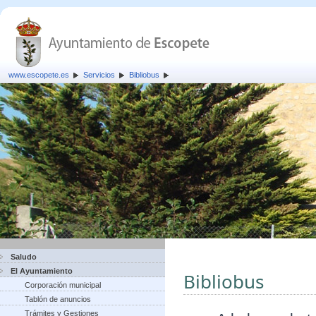
www.escopete.es
Servicios
Bibliobus
Saludo
El Ayuntamiento
Bibliobus
Corporación municipal
Tablón de anuncios
Trámites y Gestiones