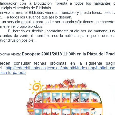
laboración con la Diputación presta a todos los habitantes d
nicipio el servicio de Bibliobús.
a vez al mes el Bibliobús viene al municipio y presta libros, películ
c.… a todos los usuarios que así lo desean.
 un servicio gratuito, para poder ser usuario sólo tienes que hacerte
rnet en el propio bibliobús.
El horario es flexible, normalmente suele ser de mañana, un
a antes de venir al municipio nos lo notifican para que le demos 
yor difusión posible .
Escopete 29/01/2018
11:00h en la Plaza del Prad
oxima visita:
ueden consultar fechas próximas en la siguiente pagi
eb:
http://reddebibliotecas.jccm.es/intrabibl/index.php/bibliobuse
sca-tu-parada