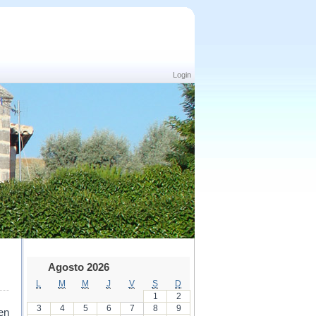
Login
Agosto 2026
L
M
M
J
V
S
D
1
2
3
4
5
6
7
8
9
en