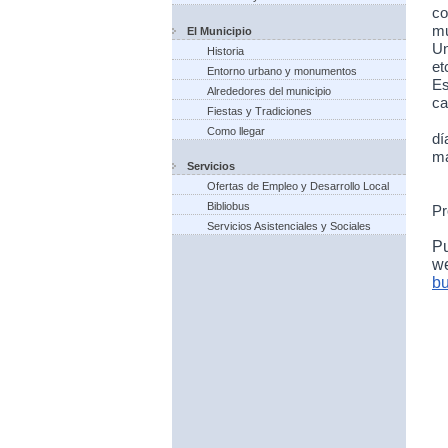
co
mu
El Municipio
Un
Historia
et
Entorno urbano y monumentos
Es
Alrededores del municipio
ca
Fiestas y Tradiciones
Como llegar
dí
ma
Servicios
Ofertas de Empleo y Desarrollo Local
Bibliobus
Pr
Servicios Asistenciales y Sociales
P
w
bu