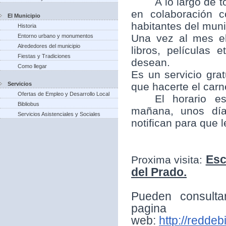
A lo largo de t
en colaboración 
El Municipio
habitantes del munic
Historia
Una vez al mes el
Entorno urbano y monumentos
Alrededores del municipio
libros, películas
Fiestas y Tradiciones
desean.
Como llegar
Es un servicio grat
Servicios
que hacerte el carne
Ofertas de Empleo y Desarrollo Local
El horario e
Bibliobus
mañana, unos día
Servicios Asistenciales y Sociales
notifican para que 
Esc
Proxima visita:
del Prado.
Pueden consulta
pagina
web:
http://reddeb