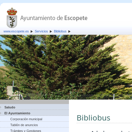
www.escopete.es
Servicios
Bibliobus
Saludo
El Ayuntamiento
Bibliobus
Corporación municipal
Tablón de anuncios
Trámites y Gestiones