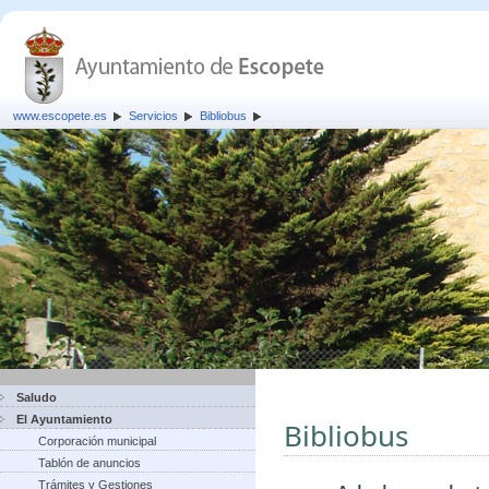
www.escopete.es
Servicios
Bibliobus
Saludo
El Ayuntamiento
Bibliobus
Corporación municipal
Tablón de anuncios
Trámites y Gestiones