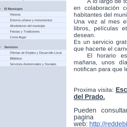
A lo largo de t
en colaboración 
El Municipio
habitantes del munic
Historia
Una vez al mes el
Entorno urbano y monumentos
Alrededores del municipio
libros, películas
Fiestas y Tradiciones
desean.
Como llegar
Es un servicio grat
Servicios
que hacerte el carne
Ofertas de Empleo y Desarrollo Local
El horario e
Bibliobus
mañana, unos día
Servicios Asistenciales y Sociales
notifican para que 
Esc
Proxima visita:
del Prado.
Pueden consulta
pagina
web:
http://reddeb